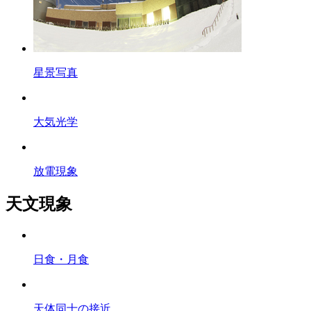
星景写真
大気光学
放電現象
天文現象
日食・月食
天体同士の接近