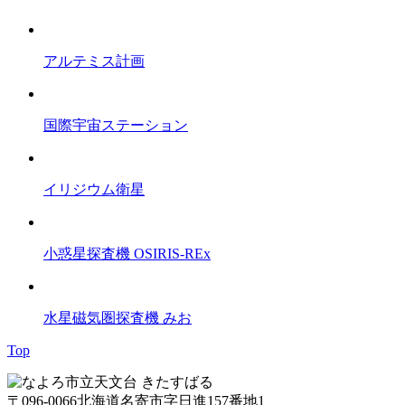
アルテミス計画
国際宇宙ステーション
イリジウム衛星
小惑星探査機 OSIRIS-REx
水星磁気圏探査機 みお
Top
〒096-0066
北海道名寄市字日進157番地1