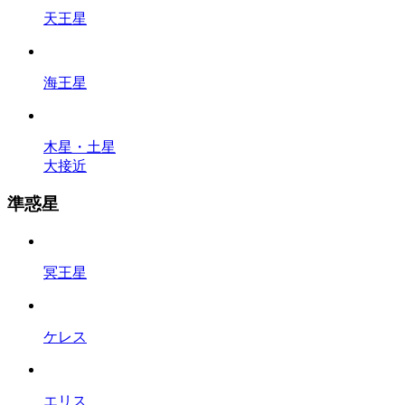
天王星
海王星
木星・土星
大接近
準惑星
冥王星
ケレス
エリス