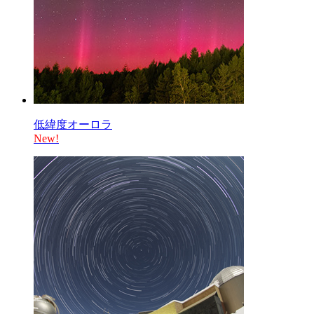
低緯度オーロラ
New!