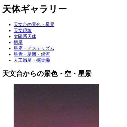
天体ギャラリー
天文台の景色・星景
天文現象
太陽系天体
恒星
星座・アステリズム
星雲・星団・銀河
人工衛星・探査機
天文台からの景色・空・星景