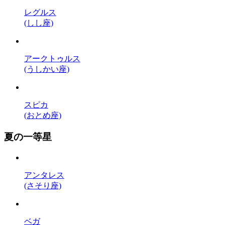
レグルス
(しし座)
アークトゥルス
(うしかい座)
スピカ
(おとめ座)
夏の一等星
アンタレス
(さそり座)
ベガ