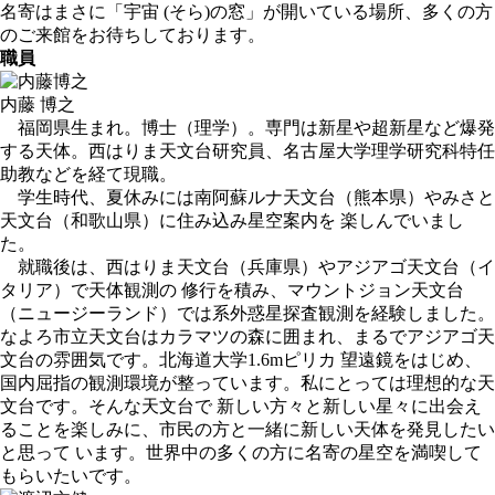
名寄はまさに「宇宙 (そら)の窓」が開いている場所、多くの方
のご来館をお待ちしております。
職員
内藤 博之
福岡県生まれ。博士（理学）。専門は新星や超新星など爆発
する天体。西はりま天文台研究員、名古屋大学理学研究科特任
助教などを経て現職。
学生時代、夏休みには南阿蘇ルナ天文台（熊本県）やみさと
天文台（和歌山県）に住み込み星空案内を 楽しんでいまし
た。
就職後は、西はりま天文台（兵庫県）やアジアゴ天文台（イ
タリア）で天体観測の 修行を積み、マウントジョン天文台
（ニュージーランド）では系外惑星探査観測を経験しました。
なよろ市立天文台はカラマツの森に囲まれ、まるでアジアゴ天
文台の雰囲気です。北海道大学1.6mピリカ 望遠鏡をはじめ、
国内屈指の観測環境が整っています。私にとっては理想的な天
文台です。そんな天文台で 新しい方々と新しい星々に出会え
ることを楽しみに、市民の方と一緒に新しい天体を発見したい
と思って います。世界中の多くの方に名寄の星空を満喫して
もらいたいです。