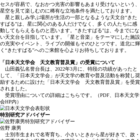
セスが容易で、なおかつ光害の影響もあまり受けないという、
星空を見て楽しむのに稀有な立地条件を満たしております。
星と親しみ学ぶ場所が生活の一部となるような天文台“きた
すばる”は、星に関心のある人だけでなく、多くの人たちに感
動してもらえるものと思います。“きたすばる”は、今までにな
い天文台を目指しています。「星と音楽」をテーマにした施設
の充実やイベント、ライブの開催もそのひとつです。道北に輝
く“きたすばる”へのご来館を心よりお待ちしております。
「日本天文学会 天文教育普及賞」の受賞について
山田義弘名誉台長は、2022年3月に、特段の功績があったと
して、「日本天文学会」が天文学の教育や普及活動を称賛し奨
励するために設けた「日本天文学会 天文教育普及賞」を受賞
されました。
受賞理由についての詳細は
こちら
です。（PDF、日本天文学
会HP内）
特別研究アドバイザー
佐野 康男
士別市生まれで名寄育ち、小さいときから星が好きで、故・