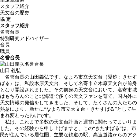
スタッフ紹介
天文台の歴史
協 定
スタッフ紹介
名誉台長
特別研究アドバイザー
台長
職員
名誉台長
山田 義弘
名誉台長の山田義弘です。なよろ市立天文台（愛称：きたす
ばる）は、私設木原天文台、そして名寄市立木原天文台が前身
となり開設されました。その前身の天文台において、名寄市域
はもちろんのこと北海道で多くの天文ファンを育て、国内外に
天文情報の発信をしてきました。そして、たくさんの人たちの
熱意により、新たに“なよろ市立天文台・きたすばる”として生
まれ変わったわけです。
私は、これまで多数の天文台計画と運営に関わってまいりま
した。その経験から申し上げますと、この“きたすばる”は、市
民が住んでいる居住圏、主要な鉄道の駅、高速道路からのアク