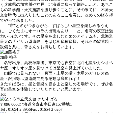
く兵庫県の加古川や神戸、北海道に戻って釧路……と、あちこ
ちの科学館・天文施設を渡り歩くことに。その果てに、木原天
文台時代に出入りしたことのあるここ名寄に、改めての縁を得
てやって来ました。
“市”と名がつきながら、すばらしい星空を楽しめるうえ
に、ごくたまにオーロラの出現もあり……と、名寄の夜空は魅
力いっぱいです。その星空を楽しむためのアイテムも、北海道
最大の「ピリカ望遠鏡」をはじめ多種多様。それらの望遠鏡・
設備と共に、皆さんをお待ちしています。
加藤 裕子
名寄出身。高校卒業後、東京でも夜空に北斗七星やカシオペ
ヤ座・オリオン座を見つけては星空を見上げていました。
肉眼では見られない、月面・土星の環・木星のガリレオ衛
星・銀河等…望遠鏡で見る感動は底知れず！
きたすばるは、星と音楽を皆さまと楽しめる場所です。ぜひ名
寄の星空を体験していただきたいと思います。
Top
〒096-0066
北海道名寄市字日進157番地1
Tel : 01654-2-3956
Fax : 01654-2-0267