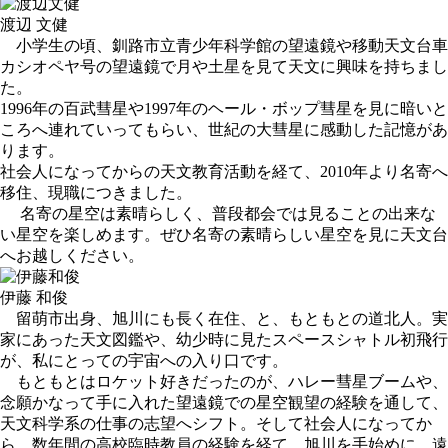
渡辺 文健
小学生の頃、釧路市立青少年科学館の望遠鏡や移動天文台車
カシオペヤ号の望遠鏡で月や土星を見て天文に興味を持ちまし
た。
1996年の百武彗星や1997年のヘール・ボップ彗星を見に暗いと
ころへ連れていってもらい、世紀の大彗星に感動した記憶があ
ります。
社会人になってからの天文教育活動を経て、2010年より名寄へ
移住、現職につきました。
名寄の星空は素晴らしく、普段都会では見ることの出来な
い星空を楽しめます。ぜひ名寄の素晴らしい星空を見に天文台
へお越しください。
伊藤 和俊
留萌市出身、旭川にも長く在住、と、もともとの道北人。実
家にあった天文図鑑や、幼少時に見たスペースシャトル初飛行
が、私にとっての宇宙への入り口です。
もともとはロケット好きだったのが、ハレー彗星ブームや、
念願かなって手に入れた望遠鏡での星空観望の経験を通して、
天文科学系の仕事の志望へシフト。そして社会人になってか
ら、数年間の高校臨時教員の経験を経て、旭川を手始めに、遠