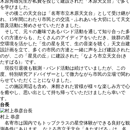
木原秀雄先生が私費を投じて建設された「木原天文台」で多く
を学びました。
その後この天文台は「名寄市立木原天文台」として受け継が
れ、15年間にわたり市民との交流・ふれあいを大切にして天文
普及活動に努めさせていただきました。
そして、元々の趣味であるバンド活動を通して知り合った多
くの方達からも、たくさんのアイディアをいただき、抜群の星
空環境を活かした「生の星を見て、生の音楽を聴く」天文台建
設計画を立て、多くの市民の方達と一緒に声を上げ建設された
のが、この「星見の丘」に建設された「なよろ市立天文台(き
たすばる)」です。
現役引退後も観測・バンド活動は続けていましたが、この
度、特別研究アドバイザーとして微力ながら市民の立場で関わ
らせていただくことになりました。
この施設周辺も含め、来館された皆様が様々な楽しみ方で心
を癒やし、思い出として持ち帰っていただけましたら幸いで
す。
台長
村上 恭彦
名寄市は国内でもトップクラスの星空体験ができる良好な観
測条件にあります。 なよろ市立天文台「きたすばる」は、名