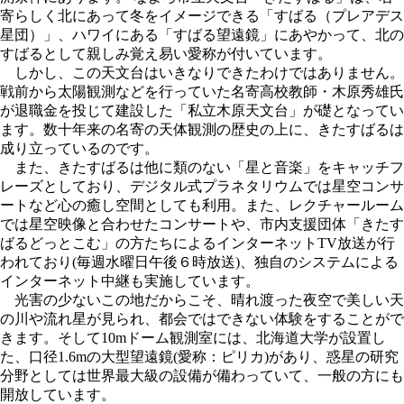
寄らしく北にあって冬をイメージできる「すばる（プレアデス
星団）」、ハワイにある「すばる望遠鏡」にあやかって、北の
すばるとして親しみ覚え易い愛称が付いています。
しかし、この天文台はいきなりできたわけではありません。
戦前から太陽観測などを行っていた名寄高校教師・木原秀雄氏
が退職金を投じて建設した「私立木原天文台」が礎となってい
ます。数十年来の名寄の天体観測の歴史の上に、きたすばるは
成り立っているのです。
また、きたすばるは他に類のない「星と音楽」をキャッチフ
レーズとしており、デジタル式プラネタリウムでは星空コンサ
ートなど心の癒し空間としても利用。また、レクチャールーム
では星空映像と合わせたコンサートや、市内支援団体「きたす
ばるどっとこむ」の方たちによるインターネットTV放送が行
われており(毎週水曜日午後６時放送)、独自のシステムによる
インターネット中継も実施しています。
光害の少ないこの地だからこそ、晴れ渡った夜空で美しい天
の川や流れ星が見られ、都会ではできない体験をすることがで
きます。そして10mドーム観測室には、北海道大学が設置し
た、口径1.6mの大型望遠鏡(愛称：ピリカ)があり、惑星の研究
分野としては世界最大級の設備が備わっていて、一般の方にも
開放しています。