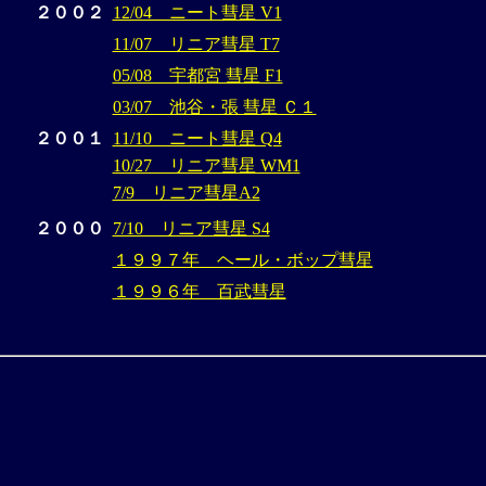
２００２
12/04 ニート彗星 V1
11/07 リニア彗星 T7
05/08 宇都宮 彗星 F1
03/07 池谷・張 彗星 Ｃ１
２００１
11/10 ニート彗星 Q4
10/27 リニア彗星 WM1
7/9 リニア彗星A2
２０００
7/10 リニア彗星 S4
１９９７年 ヘール・ボップ彗星
１９９６年 百武彗星