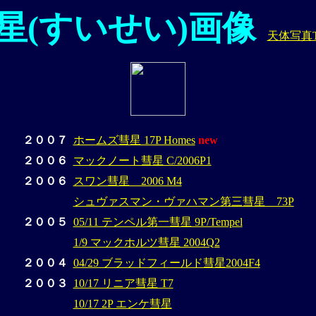
星(すいせい)画像
天体写真T
２００７
ホームズ彗星 17P Homes
new
２００６
マックノート彗星 C/2006P1
２００６
スワン彗星 2006 M4
シュヴァスマン・ヴァハマン第三彗星 73P
２００５
05/11 テンペル第一彗星 9P/Tempel
1/9 マックホルツ彗星 2004Q2
２００４
04/29 ブラッドフィールド彗星2004F4
２００３
10/17 リニア彗星 T7
10/17 2P エンケ彗星