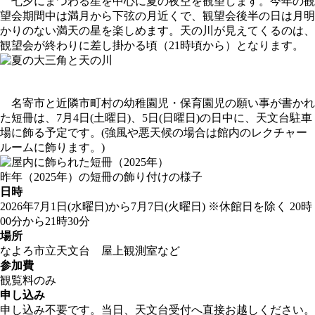
七夕にまつわる星を中心に夏の夜空を観望します。今年の観
望会期間中は満月から下弦の月近くで、観望会後半の日は月明
かりのない満天の星を楽しめます。天の川が見えてくるのは、
観望会が終わりに差し掛かる頃（21時頃から）となります。
名寄市と近隣市町村の幼稚園児・保育園児の願い事が書かれ
た短冊は、7月4日(土曜日)、5日(日曜日)の日中に、天文台駐車
場に飾る予定です。(強風や悪天候の場合は館内のレクチャー
ルームに飾ります。)
昨年（2025年）の短冊の飾り付けの様子
日時
2026年7月1日(水曜日)から7月7日(火曜日)
※休館日を除く
20時
00分から21時30分
場所
なよろ市立天文台 屋上観測室など
参加費
観覧料
のみ
申し込み
申し込み不要です。当日、天文台受付へ直接お越しください。