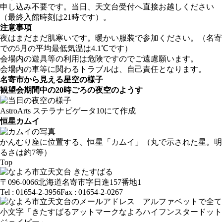
申し込み不要です。当日、天文台受付へ直接お越しください
（最終入館時刻は21時です）。
注意事項
夜はまだまだ肌寒いです。暖かい服装で参加ください。（名寄
での5月の平均最低気温は4.1℃です）
会場内の遊具等の利用は危険ですのでご遠慮願います。
会場内の車等に関わるトラブルは、自己責任となります。
名寄市から見える星空の様子
観望会期間中の20時ごろの夜空のようす
AstroArts ステラナビゲータ10にて作成
恒星カムイ
かんむり座に位置する、恒星「カムイ」（丸で示された星。明
るさは約7等）
Top
〒096-0066
北海道名寄市字日進157番地1
Tel : 01654-2-3956
Fax : 01654-2-0267