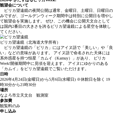
観望会について
ピリカ望遠鏡の夜間公開は通常、金曜日、土曜日、日曜日の
みですが、ゴールデンウィーク期間中は特別に公開日を増やし
て観望会を実施します。 ぜひ、この機会に公開天文台として
は国内2番目の大きさを誇るピリカ望遠鏡による星空を体験し
てください。
ピリカ望遠鏡（北海道大学所有）
ピリカ望遠鏡の「ピリカ」にはアイヌ語で「美しい」や「良
い」などの意味があります。 アイヌ語で命名された天体には
系外惑星を持つ恒星「カムイ（Kamuy）」があり、 ピリカ
Week!開催期間中に見頃を迎えます。 アイヌにゆかりのある
「カムイ」をピリカ望遠鏡でご覧いただけます。
日時
2026年4月24日(金曜日)から5月6日(水曜日)
※休館日を除く
19
時30分から21時30分
場所
なよろ市立天文台 観測室
参加費
観覧料
のみ
申し込み