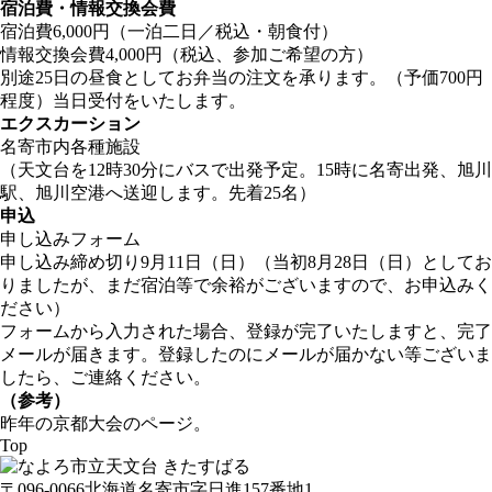
宿泊費・情報交換会費
宿泊費6,000円（一泊二日／税込・朝食付）
情報交換会費4,000円（税込、参加ご希望の方）
別途25日の昼食としてお弁当の注文を承ります。（予価700円
程度）当日受付をいたします。
エクスカーション
名寄市内各種施設
（天文台を12時30分にバスで出発予定。15時に名寄出発、旭川
駅、旭川空港へ送迎します。先着25名）
申込
申し込みフォーム
申し込み締め切り9月11日（日）（当初8月28日（日）としてお
りましたが、まだ宿泊等で余裕がございますので、お申込みく
ださい）
フォームから入力された場合、登録が完了いたしますと、完了
メールが届きます。登録したのにメールが届かない等ございま
したら、ご連絡ください。
（参考）
昨年の京都大会のページ
。
Top
〒096-0066
北海道名寄市字日進157番地1