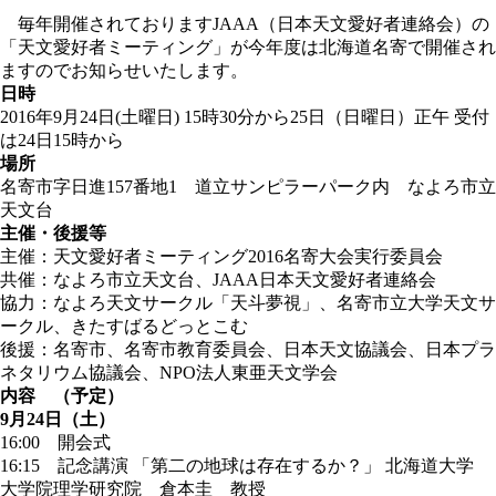
毎年開催されております
JAAA（日本天文愛好者連絡会）
の
「天文愛好者ミーティング」が今年度は北海道名寄で開催され
ますのでお知らせいたします。
日時
2016年9月24日(土曜日) 15時30分から25日（日曜日）正午
受付
は24日15時から
場所
名寄市字日進157番地1 道立サンピラーパーク内 なよろ市立
天文台
主催・後援等
主催：天文愛好者ミーティング2016名寄大会実行委員会
共催：なよろ市立天文台、JAAA日本天文愛好者連絡会
協力：なよろ天文サークル「天斗夢視」、名寄市立大学天文サ
ークル、きたすばるどっとこむ
後援：名寄市、名寄市教育委員会、日本天文協議会、日本プラ
ネタリウム協議会、NPO法人東亜天文学会
内容 （予定）
9月24日（土）
16:00 開会式
16:15 記念講演 「第二の地球は存在するか？」 北海道大学
大学院理学研究院 倉本圭 教授