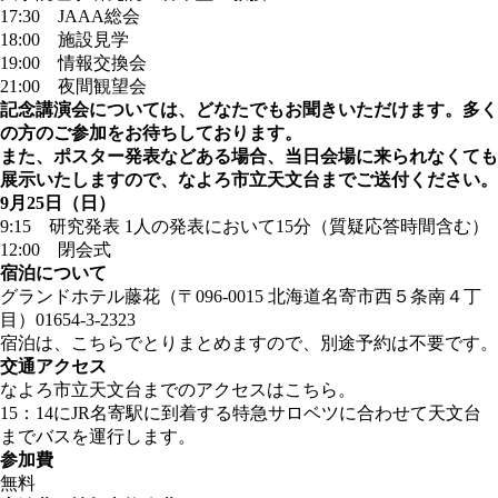
17:30 JAAA総会
18:00 施設見学
19:00 情報交換会
21:00 夜間観望会
記念講演会については、どなたでもお聞きいただけます。多く
の方のご参加をお待ちしております。
また、ポスター発表などある場合、当日会場に来られなくても
展示いたしますので、なよろ市立天文台までご送付ください。
9月25日（日）
9:15 研究発表 1人の発表において15分（質疑応答時間含む）
12:00 閉会式
宿泊について
グランドホテル藤花（〒096-0015 北海道名寄市西５条南４丁
目）01654-3-2323
宿泊は、こちらでとりまとめますので、別途予約は不要です。
交通アクセス
なよろ市立天文台までのアクセスは
こちら
。
15：14にJR名寄駅に到着する特急サロベツに合わせて天文台
までバスを運行します。
参加費
無料