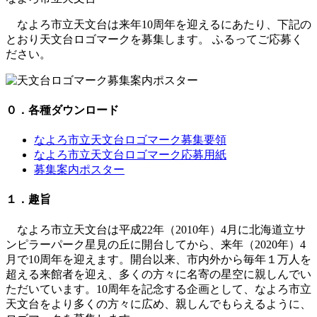
なよろ市立天文台は来年10周年を迎えるにあたり、下記の
とおり天文台ロゴマークを募集します。 ふるってご応募く
ださい。
０．各種ダウンロード
なよろ市⽴天⽂台ロゴマーク募集要領
なよろ市⽴天⽂台ロゴマーク応募⽤紙
募集案内ポスター
１．趣旨
なよろ市立天文台は平成22年（2010年）4月に北海道立サ
ンピラーパーク星見の丘に開台してから、来年（2020年）4
月で10周年を迎えます。開台以来、市内外から毎年１万人を
超える来館者を迎え、多くの方々に名寄の星空に親しんでい
ただいています。10周年を記念する企画として、なよろ市立
天文台をより多くの方々に広め、親しんでもらえるように、