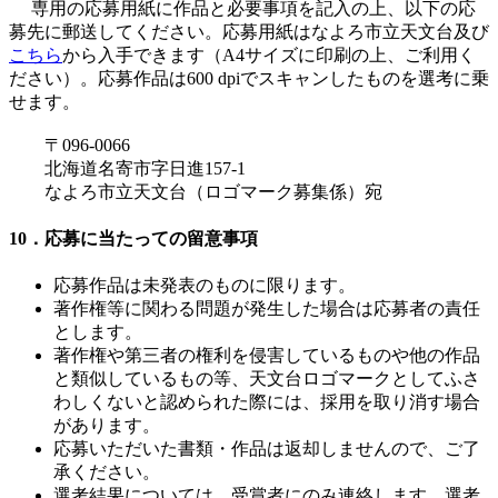
専用の応募用紙に作品と必要事項を記入の上、以下の応
募先に郵送してください。応募用紙はなよろ市立天文台及び
こちら
から入手できます（A4サイズに印刷の上、ご利用く
ださい）。応募作品は600 dpiでスキャンしたものを選考に乗
せます。
〒096-0066
北海道名寄市字日進157-1
なよろ市立天文台（ロゴマーク募集係）宛
10．応募に当たっての留意事項
応募作品は未発表のものに限ります。
著作権等に関わる問題が発生した場合は応募者の責任
とします。
著作権や第三者の権利を侵害しているものや他の作品
と類似しているもの等、天文台ロゴマークとしてふさ
わしくないと認められた際には、採用を取り消す場合
があります。
応募いただいた書類・作品は返却しませんので、ご了
承ください。
選考結果については、受賞者にのみ連絡します。選考