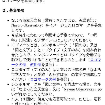
ロゴマークを募集します。
２．募集要項
なよろ市立天文台（愛称：きたすばる、英語表記：
Nayoro Observatory）をイメージしたロゴマークを募集
します。
今後将来にわたって利用する予定ですので、「10周
年」に関連するデザインにはしないでください。
ロゴマークとは、シンボルマーク（「図のみ」又は
「図と文字」）とロゴタイプ（文字のみ）を組み合わ
せたもので、シンボルマークとロゴタイプを分離又は
独立して使用することができるものとします（
ロゴマ
ークの例
、
使用例
を参照）。
ロゴタイプ（文字のみ）は天文台の正式名称「なよろ
市立天文台」と愛称「きたすばる」の文字で構成して
ください（
ロゴマークの例
を参照）。
シンボルマークを「図と文字」で構成する場合、文字
は「なよろ市立天文台」又は「Nayoro Observatory」の
いずれかにしてください。
１人（１団体）何点でも応募可能です。ただし、応募
１件につき１作品です。