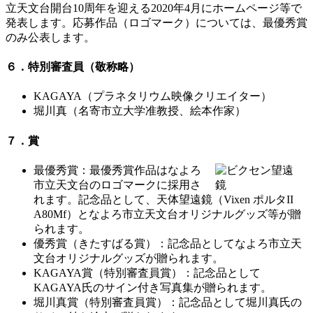
立天文台開台10周年を迎える2020年4月にホームページ等で
発表します。応募作品（ロゴマーク）については、最優秀賞
のみ公表します。
６．特別審査員（敬称略）
KAGAYA（プラネタリウム映像クリエイター）
堀川真（名寄市立大学准教授、絵本作家）
７．賞
最優秀賞：最優秀賞作品はなよろ
市立天文台のロゴマークに採用さ
れます。記念品として、天体望遠鏡（Vixen ポルタII
A80Mf）となよろ市立天文台オリジナルグッズ等が贈
られます。
優秀賞（きたすばる賞）：記念品としてなよろ市立天
文台オリジナルグッズが贈られます。
KAGAYA賞（特別審査員賞）：記念品として
KAGAYA氏のサイン付き写真集が贈られます。
堀川真賞（特別審査員賞）：記念品として堀川真氏の