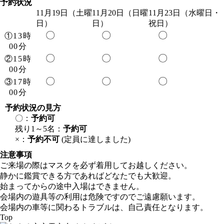
予約状況
11月19日（土曜
11月20日（日曜
11月23日（水曜日・
日）
日）
祝日）
〇
〇
〇
①13時
00分
〇
〇
〇
②15時
00分
〇
〇
〇
③17時
00分
予約状況の見方
〇：
予約可
残り1～5名：
予約可
×：
予約不可
(定員に達しました)
注意事項
ご来場の際はマスクを必ず着用してお越しください。
静かに鑑賞できる方であればどなたでも大歓迎。
始まってからの途中入場はできません。
会場内の遊具等の利用は危険ですのでご遠慮願います。
会場内の車等に関わるトラブルは、自己責任となります。
Top