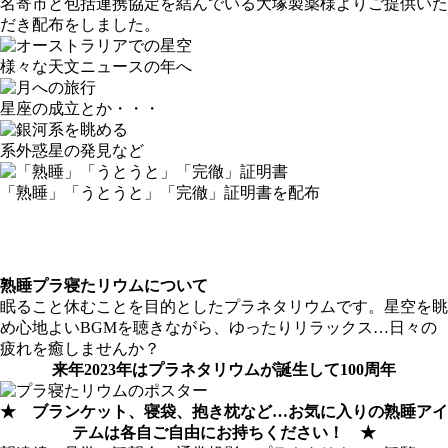
名寄市と包括連携協定を結んでいる大塚製薬様よりご提供いた
だき配布をしました。
様々な天文ニュースの年へ
星座の成立とか・・・
系外惑星の発見など
「熟睡」「うとうと」「完徹」証明書を配布
熟睡プラ寝たリウムについて
眠ること休むことを目的としたプラネタリウムです。星空を眺
め心地よいBGMを聴きながら、ゆったりリラックス…日々の
疲れを癒しませんか？
来年2023年はプラネタリウムが誕生して100周年
★ ブランケット、寝袋、抱き枕など…お気に入りの熟睡アイ
テムは各自ご自由にお持ちください！ ★