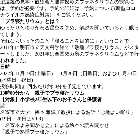
望遠鏡の見学・観望会と通常投影のプラネタリウムの観覧に
は、予約が必要です。予約の詳細は
予約について(新型コロ
ナウイルス感染症対策)
をご覧ください。
「プラ寝たリウム」とは？
ゆったりと移りかわる星空を眺め、解説を聞いていると…眠っ
てしまう。
それならいっそのこと「寝ることを目的に」ということで、
2011年に明石市立天文科学館で「熟睡プラ寝たリウム」がスタ
ートしました。2021年は全国55カ所のプラネタリウムなどで行
われました。
日時
2022年11月19日(土曜日)、11月20日（日曜日）および11月23日
(水曜日・祝日)
投影時間は1回あたり約50分を予定しています。
13時00分から 親子でプラ寝たリウム
【対象】小学校2年生以下のお子さんと保護者
名寄市立大学 播本 雅津子教授によるお話「心地よい眠り」
(19日・20日はVTR)
「名寄本よみ聞かせ会」による絵本の読み聞かせ
「親子で熟睡プラ寝たリウム」