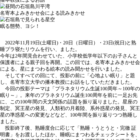
名寄本よみきかせ会による読みきかせ
眠る態勢、ヨシ！
2022年11月19日(土曜日)・20日（日曜日）・23日(祝日)と熟
睡プラ寝たリウムを行い、ました。
今年は2年間見合わせていた、小学校低学年以下のお子さんと
保護者による親子回を再開。この回では、名寄本よみきかせ会
による、星にまつわる絵本の読み聞かせを行いました。
そしてすべての回にて、投影の前に「心地よい眠り」と題
し、名寄市立大学の播本教授にお話をしていただきました。
今回の投影テーマは「プラネタリウム生誕100周年～100年の
眠り～」。来年のプラネタリウム誕生100周年を前に一足お先
に、この100年間の天文関係の話題を振り返りました。星座の
制定、冥王星の発見、人類初の月着陸、系外惑星の発見、冥王
星の準惑星への変更などなど、100年間を振り返りつつ熟睡し
ました。
投影終了後、熟睡度合に応じて「熟睡・うとうと・完徹 証
明書」をお渡ししたほか、睡眠にまつわるチェックシートを、