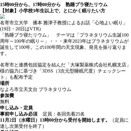
15時00分から、17時00分から 熟睡プラ寝たリウム
【対象】小学校3年生以上で、とにかく眠りたい方
名寄市立大学 播本 雅津子教授によるお話「心地よい眠り」
(19日・20日はVTR)
「熟睡プラ寝たリウム」 テーマは「プラネタリウム生誕100
周年～100年の眠り～」・・・来年2023年はプラネタリウムが
誕生して100年。この100年間の天文現象、発見を振り返りま
す。
名寄市と連携包括協定を結んだ「大塚製薬株式会社札幌支店」
様の協力に基づき「3DSS（3次元型睡眠尺度）チェックシー
ト」も配布予定
場所
なよろ市立天文台 プラネタリウム
参加費
無料
申し込み・定員
事前申し込み必須
定員：各回先着25名
11月2日（水曜日）13時00分から受付を開始します。
（定員に
達し次第受付を終了）