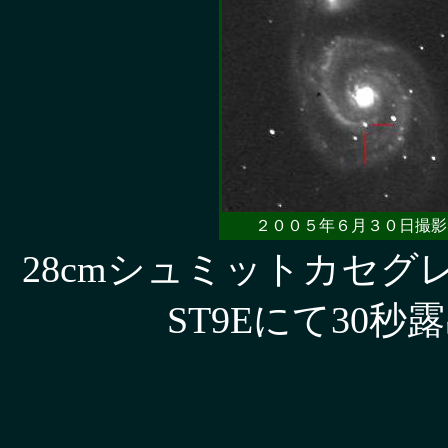
２００５年６月３０日撮影
28cmシュミットカセ
ST9Eにて30秒