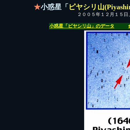
★
小惑星「
ピヤシリ山(Piyashir
２００５年１２月１５日
小惑星「ピヤシリ山」のデータ