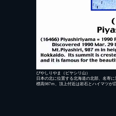
ぴやしりやま（ピヤシリ山）
日本の北に位置する北海道の北部、名寄に
標高987ｍ、頂上付近は岩石とハイマツが