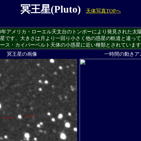
冥王星(Pluto)
天体写真TOPへ
0年アメリカ・ローエル天文台のトンボーにより発見された太
です。大きさは月より一回り小さく他の惑星の軌道と違って
ス・カイパーベルト天体の小惑星に近い種類とされています
冥王星の画像
一時間の動きア