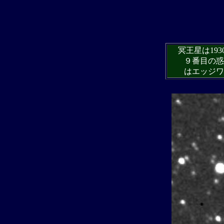
冥王星は193
９番目の惑星
はエッジワー