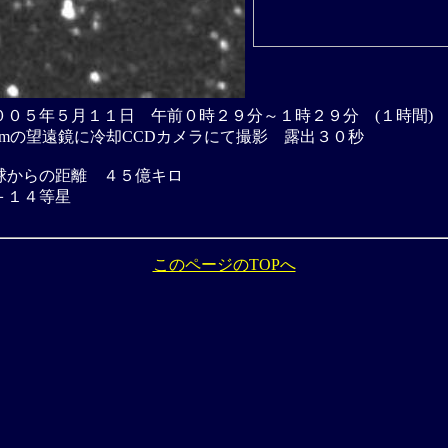
００５年５月１１日 午前０時２９分～１時２９分 (１時間)
cmの望遠鏡に冷却CCDカメラにて撮影 露出３０秒
球からの距離 ４５億キロ
＋１４等星
このページのTOPへ