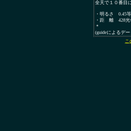
全天で１０番目
・明るさ 0.45
・距 離 428光
＊
(guideによるデ
こ