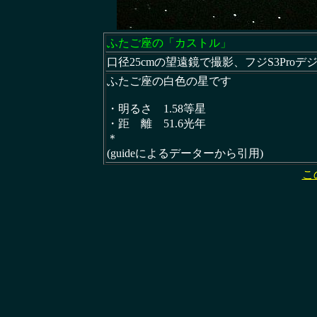
ふたご座の「カストル」
口径25cmの望遠鏡で撮影、フジS3Proデ
ふたご座の白色の星です
・明るさ 1.58等星
・距 離 51.6光年
＊
(guideによるデーターから引用)
こ