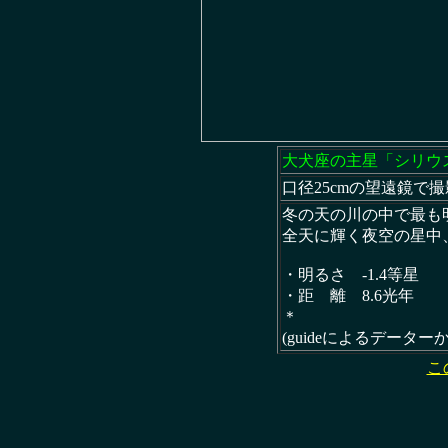
大犬座の主星「シリウ
口径25cmの望遠鏡で撮
冬の天の川の中で最も
全天に輝く夜空の星中
・明るさ -1.4等星
・距 離 8.6光年
＊
(guideによるデーター
こ