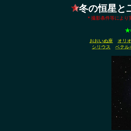
冬の恒星と
＊撮影条件等により
★
おおいぬ座
オリ
シリウス
ベテル