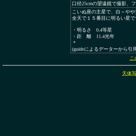
口径25cmの望遠鏡で撮影、フ
こいぬ座の主星で、白～やや
全天で１５番目に明るい星で
・明るさ 0.4等星
・距 離 11.4光年
＊
(guideによるデーターから引用
こ
天体